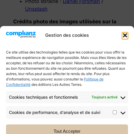
Photo librairie :
Daniel Forsman
/
Unsplash
Crédits photo des images utilisées sur la
page
Dépôt des manuscrits
:
Gestion des cookies
Photo écriture :
Chidy Young
/
Unsplash
Ce site utilise des technologies telles que les cookies pour vous offrir la
meilleure expérience de navigation possible. Mais vous êtes libres de les
accepter, de les refuser ou de les choisir. Néanmoins, celles nécessaires
au bon fonctionnement du site ne pourront pas être refusées. Quant aux
autres, leur refus peut aussi affecter le rendu du site. Pour plus
d'informations, vous pouvez aussi consulter la
Politique de
Confidentialité
des éditions Les Autres Terres.
Cookies techniques et fonctionnels
Toujours activé
Cookies de performance, d'analyse et de suivi
Cookie
de
Tout Accepter
perfor