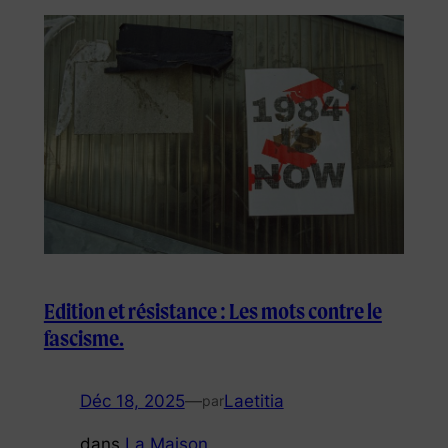
Edition et résistance : Les mots contre le
fascisme.
Déc 18, 2025
—
Laetitia
par
dans
La Maison