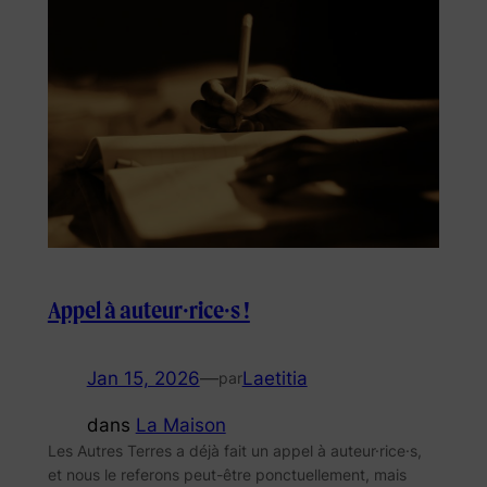
Appel à auteur·rice·s !
Jan 15, 2026
—
Laetitia
par
dans
La Maison
Les Autres Terres a déjà fait un appel à auteur·rice·s,
et nous le referons peut-être ponctuellement, mais