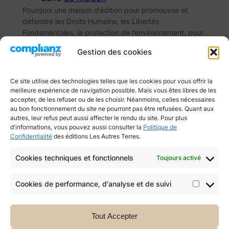
Pourquoi une maison d’édition pour promouvoir et
défendre les Droits Humains, les Libertés
Fondamentales, la protection de l’environnement, pour
résister et lutter contre les systèmes de domination,
Gestion des cookies
d’exploitation, la dictature, le fascisme, le
totalitarisme ? Parce que c’est sur le terrain des mots,
du langage, de la parole que se jettent les extrêmes-
Ce site utilise des technologies telles que les cookies pour vous offrir la
droites en tout genre,…
meilleure expérience de navigation possible. Mais vous êtes libres de les
accepter, de les refuser ou de les choisir. Néanmoins, celles nécessaires
au bon fonctionnement du site ne pourront pas être refusées. Quant aux
autres, leur refus peut aussi affecter le rendu du site. Pour plus
d'informations, vous pouvez aussi consulter la
Politique de
Confidentialité
des éditions Les Autres Terres.
Cookies techniques et fonctionnels
Toujours activé
Cookies de performance, d'analyse et de suivi
Cookie
de
Tout Accepter
perfor